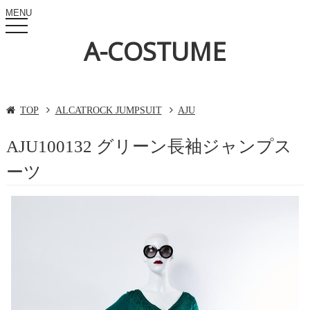
MENU
toggle
navigation
A-COSTUME
TOP
ALCATROCK JUMPSUIT
AJU
AJU100132 グリーン長袖ジャンプス
ーツ