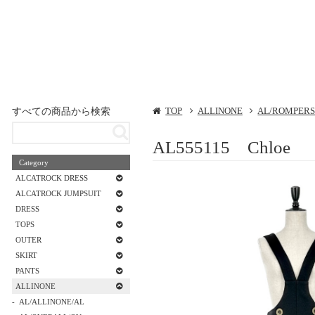
すべての商品から検索
TOP
ALLINONE
AL/ROMPERS
AL555115 Chloe
Category
ALCATROCK DRESS
ALCATROCK JUMPSUIT
DRESS
TOPS
OUTER
SKIRT
PANTS
ALLINONE
AL/ALLINONE/AL