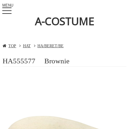
MENU
toggle
navigation
A-COSTUME
TOP
HAT
HA/BERET/BE
HA555577 Brownie